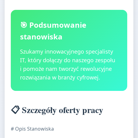
🎯 Podsumowanie
stanowiska
Szukamy innowacyjnego specjalisty
IT, który dołączy do naszego zespołu
i pomoże nam tworzyć rewolucyjne
rozwiązania w branży cyfrowej.
📋 Szczegóły oferty pracy
# Opis Stanowiska