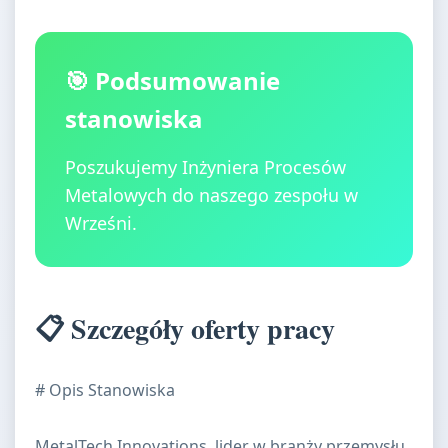
🎯 Podsumowanie
stanowiska
Poszukujemy Inżyniera Procesów
Metalowych do naszego zespołu w
Wrześni.
📋 Szczegóły oferty pracy
# Opis Stanowiska
MetalTech Innovations, lider w branży przemysłu